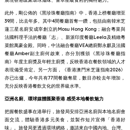
展現香港匯聚環球滋味、薈萃星級食府的獨特魅力。
此外，剛公佈的《黑珍珠餐廳指南》中，香港上榜餐廳增至
39間，比去年多。其中4間餐廳首奪一鑽，包括由南韓米芝
蓮三星名廚安成宰創立的Mosu Hong Kong；融合粵菜與
法國料理手法的餐廳「志」、新派印度餐廳Leela及精緻粵
菜館萬豪金殿。同時，中法融合餐廳VEA總廚鄭永麒及法國
餐廳Amber副主廚何啟東，亦分別獲頒《黑珍珠餐廳指
南》年度主廚獎及年輕主廚獎，反映香港在餐飲領域的人才
表現備受肯定。另一方面，《香港澳門米芝蓮指南2026》
亦已出爐，今年共有77間餐廳奪星，數目亦較去年增加，
充分反映香港餐飲文化的世界級水準。
亞洲名廚、環球媒體匯聚香港 感受本地餐飲魅力
把握餐飲盛事在港舉行，旅發局安排亞洲名廚與本地名廚會
面交流，體驗香港多元美食，並製作短片宣傳「香港好
味」。旅發局更透過環球網絡，邀請來自中國內地、台灣、