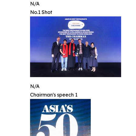
N/A
No.1 Shot
N/A
Chairman's speech 1