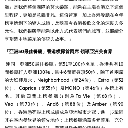
廳』是我們整個團隊的莫大榮耀，能夠在主場香港立下這個
里程碑，更加是意義非凡。這份肯定，加上香港餐廳在今年
榜單所創下的驕人成績，反映當今香港餐飲文化的深度與多
元性。我們很榮幸能夠以此方式代表我們的城市，並繼續分
享塑造本地菜系的傳統與故事。」
「亞洲50最佳餐廳」香港橫掃首兩席 領導亞洲美食界
連同「亞洲50最佳餐廳」第51至100位名單，香港共有10
間餐廳打入亞洲100強，當中6間躋身頭50位，除了首兩席
的大班樓及永，Neighborhood（第24位）、Estro（第32
位）、Caprice（第35位）及MONO（第46位）亦榜上有
名。其餘四間上榜餐廳分別為Ta Vie（第68位）、
Vea（第70位）、Andō（第88位）及Amber（第90
位）。香港憑亮眼上榜成績成為亞洲城市之冠，進一步鞏固
其在區內餐飲界的領先地位；上榜餐廳涵蓋多元菜系，充分