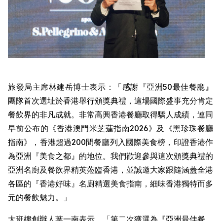
旅發局主席林建岳博士表示：「感謝『亞洲50最佳餐廳』
團隊首次選址於香港舉行頒獎典禮，這場國際盛事充分肯定
餐飲界的非凡成就。非常高興香港餐廳取得驕人成績，連同
早前公布的《香港澳門米芝蓮指南2026》及《黑珍珠餐廳
指南》，香港超過200間餐廳列入國際美食榜，印證香港作
為亞洲『美食之都』的地位。我們歡迎參與這次頒獎典禮的
亞洲名廚及餐飲界精英蒞臨香港，並誠邀大家跟隨涵蓋全港
各區的『香港好味』名廚精選美食指南，細味香港獨特而多
元的餐飲魅力。」
大班樓創辦人葉一南表示，「第二次獲選為『亞洲最佳餐