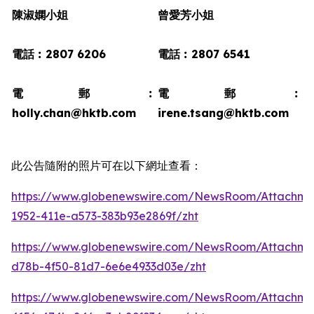
陳淑嫻小姐
曾愛芳小姐
電話︰2807 6206
電話︰2807 6541
電郵︰
電郵︰
holly.chan@hktb.com
irene.tsang@hktb.com
此公告隨附的照片可在以下網址查看：
https://www.globenewswire.com/NewsRoom/Attachm
1952-411e-a573-383b93e2869f/zht
https://www.globenewswire.com/NewsRoom/Attachme
d78b-4f50-81d7-6e6e4933d03e/zht
https://www.globenewswire.com/NewsRoom/Attachm