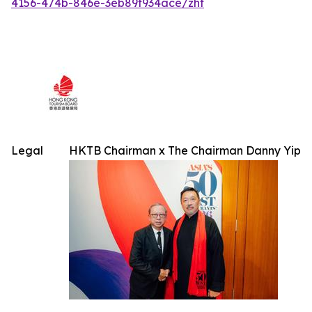
4156-474b-846e-3eb89f934ace/zht
Legal
HKTB Chairman x The Chairman Danny Yip