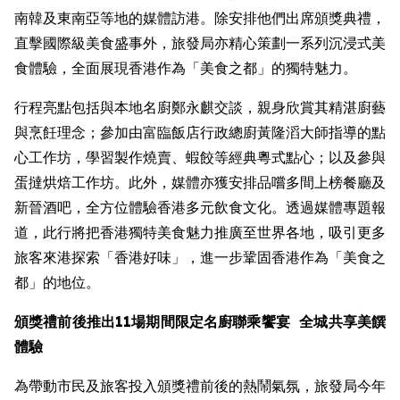
南韓及東南亞等地的媒體訪港。除安排他們出席頒獎典禮，
直擊國際級美食盛事外，旅發局亦精心策劃一系列沉浸式美
食體驗，全面展現香港作為「美食之都」的獨特魅力。
行程亮點包括與本地名廚鄭永麒交談，親身欣賞其精湛廚藝
與烹飪理念；參加由富臨飯店行政總廚黃隆滔大師指導的點
心工作坊，學習製作燒賣、蝦餃等經典粵式點心；以及參與
蛋撻烘焙工作坊。此外，媒體亦獲安排品嚐多間上榜餐廳及
新晉酒吧，全方位體驗香港多元飲食文化。透過媒體專題報
道，此行將把香港獨特美食魅力推廣至世界各地，吸引更多
旅客來港探索「香港好味」，進一步鞏固香港作為「美食之
都」的地位。
頒獎禮前後推出
11場期間限定名廚聯乘饗宴 全城共享美饌
體驗
為帶動市民及旅客投入頒獎禮前後的熱鬧氣氛，旅發局今年