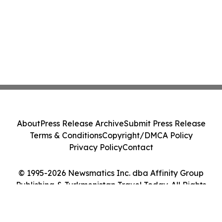
About
Press Release Archive
Submit Press Release
Terms & Conditions
Copyright/DMCA Policy
Privacy Policy
Contact
© 1995-2026 Newsmatics Inc. dba Affinity Group
Publishing & Turkmenistan Travel Today. All Rights
Reserved.
Cookie Settings / Your Privacy Choices