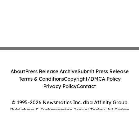
About
Press Release Archive
Submit Press Release
Terms & Conditions
Copyright/DMCA Policy
Privacy Policy
Contact
© 1995-2026 Newsmatics Inc. dba Affinity Group
Publishing & Turkmenistan Travel Today. All Rights
Reserved.
Cookie Settings / Your Privacy Choices