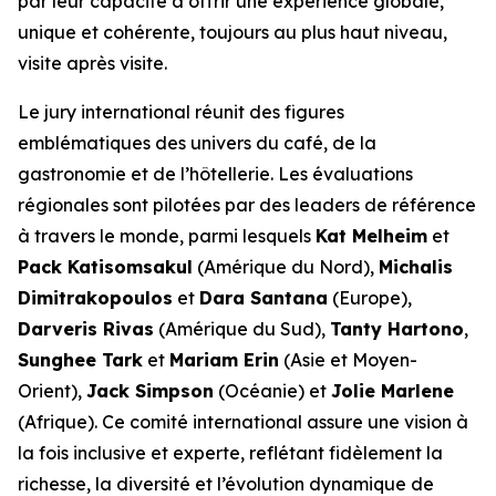
par leur capacité à offrir une expérience globale,
unique et cohérente, toujours au plus haut niveau,
visite après visite.
Le jury international réunit des figures
emblématiques des univers du café, de la
gastronomie et de l’hôtellerie. Les évaluations
régionales sont pilotées par des leaders de référence
à travers le monde, parmi lesquels
Kat Melheim
et
Pack Katisomsakul
(Amérique du Nord),
Michalis
Dimitrakopoulos
et
Dara Santana
(Europe),
Darveris Rivas
(Amérique du Sud),
Tanty Hartono
,
Sunghee Tark
et
Mariam Erin
(Asie et Moyen-
Orient),
Jack Simpson
(Océanie) et
Jolie Marlene
(Afrique). Ce comité international assure une vision à
la fois inclusive et experte, reflétant fidèlement la
richesse, la diversité et l’évolution dynamique de